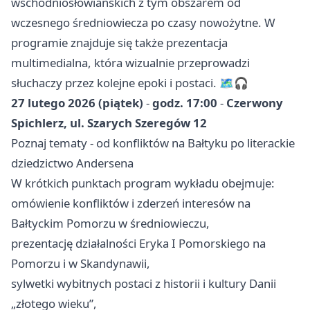
wschodniosłowiańskich z tym obszarem od
wczesnego średniowiecza po czasy nowożytne. W
programie znajduje się także prezentacja
multimedialna, która wizualnie przeprowadzi
słuchaczy przez kolejne epoki i postaci. 🗺️🎧
27 lutego 2026 (piątek)
-
godz. 17:00
-
Czerwony
Spichlerz, ul. Szarych Szeregów 12
Poznaj tematy - od konfliktów na Bałtyku po literackie
dziedzictwo Andersena
W krótkich punktach program wykładu obejmuje:
omówienie konfliktów i zderzeń interesów na
Bałtyckim Pomorzu w średniowieczu,
prezentację działalności Eryka I Pomorskiego na
Pomorzu i w Skandynawii,
sylwetki wybitnych postaci z historii i kultury Danii
„złotego wieku”,