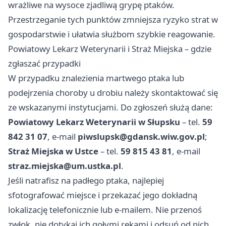
wrażliwe na wysoce zjadliwą grypę ptaków.
Przestrzeganie tych punktów zmniejsza ryzyko strat w
gospodarstwie i ułatwia służbom szybkie reagowanie.
Powiatowy Lekarz Weterynarii i Straż Miejska – gdzie
zgłaszać przypadki
W przypadku znalezienia martwego ptaka lub
podejrzenia choroby u drobiu należy skontaktować się
ze wskazanymi instytucjami. Do zgłoszeń służą dane:
Powiatowy Lekarz Weterynarii w Słupsku
– tel.
59
842 31 07
, e‑mail
piwslupsk@gdansk.wiw.gov.pl
;
Straż Miejska w Ustce
– tel.
59 815 43 81
, e‑mail
straz.miejska@um.ustka.pl
.
Jeśli natrafisz na padłego ptaka, najlepiej
sfotografować miejsce i przekazać jego dokładną
lokalizację telefonicznie lub e‑mailem. Nie przenoś
zwłok, nie dotykaj ich gołymi rękami i odsuń od nich