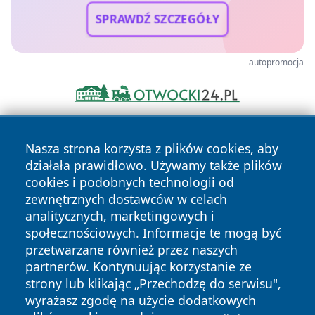
SPRAWDŹ SZCZEGÓŁY
autopromocja
Nasza strona korzysta z plików cookies, aby
działała prawidłowo. Używamy także plików
cookies i podobnych technologii od
zewnętrznych dostawców w celach
analitycznych, marketingowych i
Copyright © 2026 24slupsk.pl Wszystkie prawa zastrzeżone.
społecznościowych. Informacje te mogą być
przetwarzane również przez naszych
partnerów. Kontynuując korzystanie ze
Polityka
Polityka
News
Autorzy
strony lub klikając „Przechodzę do serwisu",
Prywatności
Cookies
wyrażasz zgodę na użycie dodatkowych