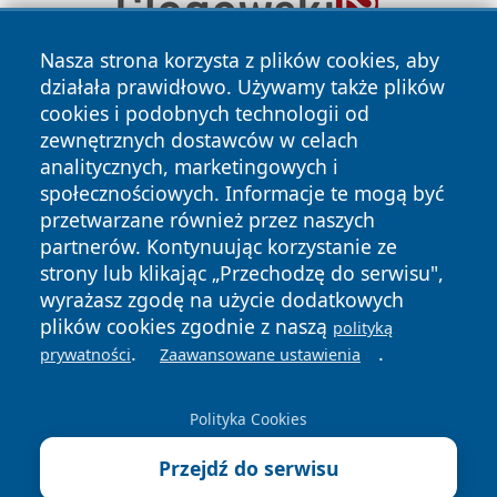
Nasza strona korzysta z plików cookies, aby
działała prawidłowo. Używamy także plików
cookies i podobnych technologii od
zewnętrznych dostawców w celach
analitycznych, marketingowych i
społecznościowych. Informacje te mogą być
przetwarzane również przez naszych
Copyright © 2026 24slupsk.pl Wszystkie prawa zastrzeżone.
partnerów. Kontynuując korzystanie ze
strony lub klikając „Przechodzę do serwisu",
wyrażasz zgodę na użycie dodatkowych
Polityka
Polityka
News
Autorzy
plików cookies zgodnie z naszą
Prywatności
Cookies
polityką
.
.
prywatności
Zaawansowane ustawienia
Polityka Cookies
Przejdź do serwisu