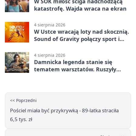
W SOK miłość ściga nadchodzącą
katastrofę. Wajda wraca na ekran
4 sierpnia 2026
W Ustce wracają loty nad skocznią.
Sound of Gravity połączy sport i
koncerty
4 sierpnia 2026
Damnicka legenda stanie się
tematem warsztatów. Ruszyły
zapisy
<< Poprzedni
Pościel miała być przykrywką - 89-latka straciła
6,5 tys. zł