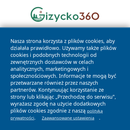
Nasza strona korzysta z plików cookies, aby
działała prawidłowo. Używamy także plików
cookies i podobnych technologii od
zewnętrznych dostawców w celach
analitycznych, marketingowych i
Copyright © 2026 24slupsk.pl Wszystkie prawa zastrzeżone.
społecznościowych. Informacje te mogą być
przetwarzane również przez naszych
partnerów. Kontynuując korzystanie ze
Polityka
Polityka
News
Autorzy
strony lub klikając „Przechodzę do serwisu",
Prywatności
Cookies
wyrażasz zgodę na użycie dodatkowych
plików cookies zgodnie z naszą
polityką
.
.
prywatności
Zaawansowane ustawienia