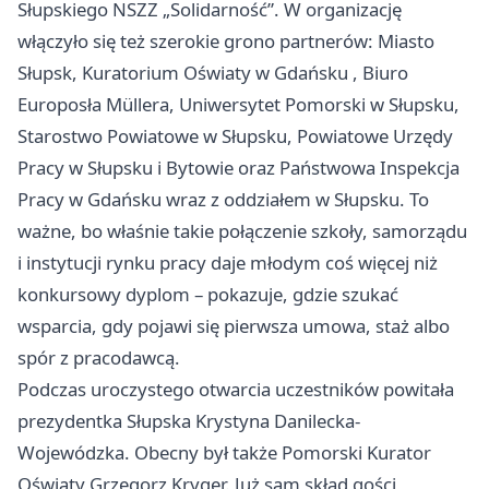
Słupskiego NSZZ „Solidarność”. W organizację
włączyło się też szerokie grono partnerów: Miasto
Słupsk, Kuratorium Oświaty w
Gdańsku
, Biuro
Europosła Müllera, Uniwersytet Pomorski w Słupsku,
Starostwo Powiatowe w Słupsku, Powiatowe Urzędy
Pracy w Słupsku i Bytowie oraz Państwowa Inspekcja
Pracy w Gdańsku wraz z oddziałem w Słupsku. To
ważne, bo właśnie takie połączenie szkoły, samorządu
i instytucji rynku pracy daje młodym coś więcej niż
konkursowy dyplom – pokazuje, gdzie szukać
wsparcia, gdy pojawi się pierwsza umowa, staż albo
spór z pracodawcą.
Podczas uroczystego otwarcia uczestników powitała
prezydentka Słupska Krystyna Danilecka-
Wojewódzka. Obecny był także Pomorski Kurator
Oświaty Grzegorz Kryger. Już sam skład gości