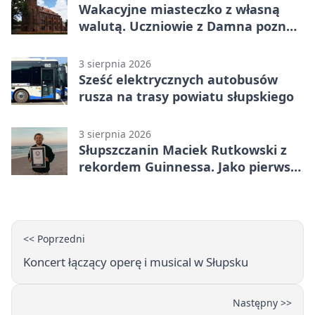
Wakacyjne miasteczko z własną
walutą. Uczniowie z Damna poznali
demokrację
3 sierpnia 2026
Sześć elektrycznych autobusów
rusza na trasy powiatu słupskiego
3 sierpnia 2026
Słupszczanin Maciek Rutkowski z
rekordem Guinnessa. Jako pierwszy
tak szybko przepłynął Bałtyk na
desce windsurfingowej
<< Poprzedni
Koncert łączący operę i musical w Słupsku
Następny >>