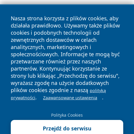
Nasza strona korzysta z plików cookies, aby
działała prawidłowo. Używamy także plików
cookies i podobnych technologii od
zewnętrznych dostawców w celach
analitycznych, marketingowych i
Copyright © 2026 24slupsk.pl Wszystkie prawa zastrzeżone.
społecznościowych. Informacje te mogą być
przetwarzane również przez naszych
partnerów. Kontynuując korzystanie ze
Polityka
Polityka
News
Autorzy
strony lub klikając „Przechodzę do serwisu",
Prywatności
Cookies
wyrażasz zgodę na użycie dodatkowych
plików cookies zgodnie z naszą
polityką
.
.
prywatności
Zaawansowane ustawienia
Polityka Cookies
Przejdź do serwisu