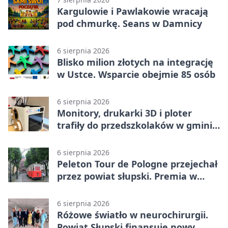
Kargulowie i Pawlakowie wracają
pod chmurkę. Seans w Damnicy
6 sierpnia 2026
Blisko milion złotych na integrację
w Ustce. Wsparcie obejmie 85 osób
6 sierpnia 2026
Monitory, drukarki 3D i ploter
trafiły do przedszkolaków w gminie
Kobylnica
6 sierpnia 2026
Peleton Tour de Pologne przejechał
przez powiat słupski. Premia w
Kępicach
6 sierpnia 2026
Różowe światło w neurochirurgii.
Powiat Słupski finansuje nowy