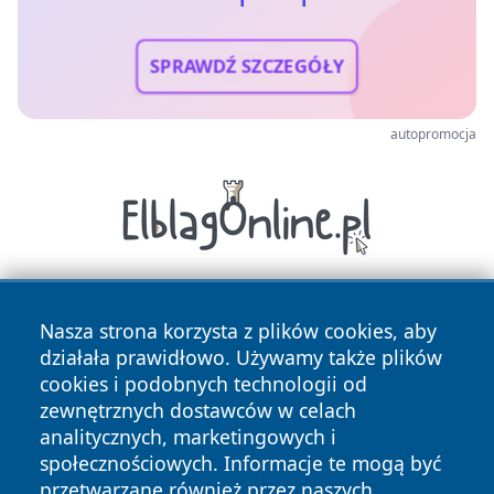
SPRAWDŹ SZCZEGÓŁY
autopromocja
Nasza strona korzysta z plików cookies, aby
działała prawidłowo. Używamy także plików
cookies i podobnych technologii od
zewnętrznych dostawców w celach
analitycznych, marketingowych i
Copyright © 2026 24slupsk.pl Wszystkie prawa zastrzeżone.
społecznościowych. Informacje te mogą być
przetwarzane również przez naszych