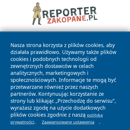
Nasza strona korzysta z plików cookies, aby
działała prawidłowo. Używamy także plików
cookies i podobnych technologii od
zewnętrznych dostawców w celach
analitycznych, marketingowych i
Copyright © 2026 24slupsk.pl Wszystkie prawa zastrzeżone.
społecznościowych. Informacje te mogą być
przetwarzane również przez naszych
partnerów. Kontynuując korzystanie ze
Polityka
Polityka
News
Autorzy
strony lub klikając „Przechodzę do serwisu",
Prywatności
Cookies
wyrażasz zgodę na użycie dodatkowych
plików cookies zgodnie z naszą
polityką
.
.
prywatności
Zaawansowane ustawienia