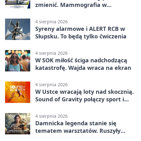
zmienić. Mammografia w
Główczycach
4 sierpnia 2026
Syreny alarmowe i ALERT RCB w
Słupsku. To będą tylko ćwiczenia
4 sierpnia 2026
W SOK miłość ściga nadchodzącą
katastrofę. Wajda wraca na ekran
4 sierpnia 2026
W Ustce wracają loty nad skocznią.
Sound of Gravity połączy sport i
koncerty
4 sierpnia 2026
Damnicka legenda stanie się
tematem warsztatów. Ruszyły
zapisy