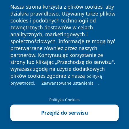
Nasza strona korzysta z plików cookies, aby
działała prawidłowo. Używamy także plików
cookies i podobnych technologii od
zewnętrznych dostawców w celach
analitycznych, marketingowych i
Copyright © 2026 24slupsk.pl Wszystkie prawa zastrzeżone.
społecznościowych. Informacje te mogą być
przetwarzane również przez naszych
partnerów. Kontynuując korzystanie ze
Polityka
Polityka
News
Autorzy
strony lub klikając „Przechodzę do serwisu",
Prywatności
Cookies
wyrażasz zgodę na użycie dodatkowych
plików cookies zgodnie z naszą
polityką
.
.
prywatności
Zaawansowane ustawienia
Polityka Cookies
Przejdź do serwisu