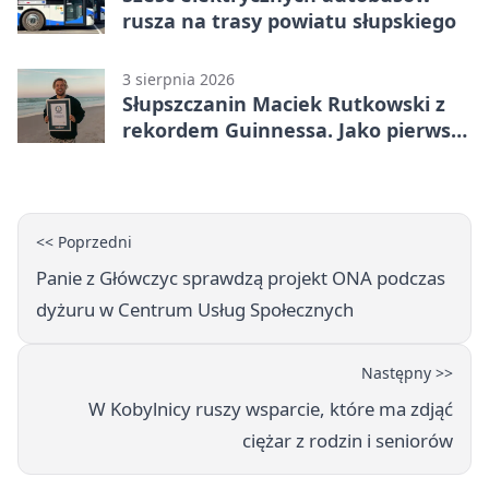
rusza na trasy powiatu słupskiego
3 sierpnia 2026
Słupszczanin Maciek Rutkowski z
rekordem Guinnessa. Jako pierwszy
tak szybko przepłynął Bałtyk na
desce windsurfingowej
<< Poprzedni
Panie z Główczyc sprawdzą projekt ONA podczas
dyżuru w Centrum Usług Społecznych
Następny >>
W Kobylnicy ruszy wsparcie, które ma zdjąć
ciężar z rodzin i seniorów