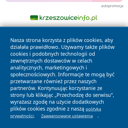
autopromocja
Nasza strona korzysta z plików cookies, aby
działała prawidłowo. Używamy także plików
cookies i podobnych technologii od
zewnętrznych dostawców w celach
analitycznych, marketingowych i
Copyright © 2026 24slupsk.pl Wszystkie prawa zastrzeżone.
społecznościowych. Informacje te mogą być
przetwarzane również przez naszych
partnerów. Kontynuując korzystanie ze
Polityka
Polityka
News
Autorzy
strony lub klikając „Przechodzę do serwisu",
Prywatności
Cookies
wyrażasz zgodę na użycie dodatkowych
plików cookies zgodnie z naszą
polityką
.
.
prywatności
Zaawansowane ustawienia