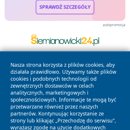
SPRAWDŹ SZCZEGÓŁY
autopromocja
Nasza strona korzysta z plików cookies, aby
działała prawidłowo. Używamy także plików
cookies i podobnych technologii od
zewnętrznych dostawców w celach
analitycznych, marketingowych i
Copyright © 2026 24slupsk.pl Wszystkie prawa zastrzeżone.
społecznościowych. Informacje te mogą być
przetwarzane również przez naszych
partnerów. Kontynuując korzystanie ze
Polityka
Polityka
News
Autorzy
strony lub klikając „Przechodzę do serwisu",
Prywatności
Cookies
wyrażasz zgodę na użycie dodatkowych