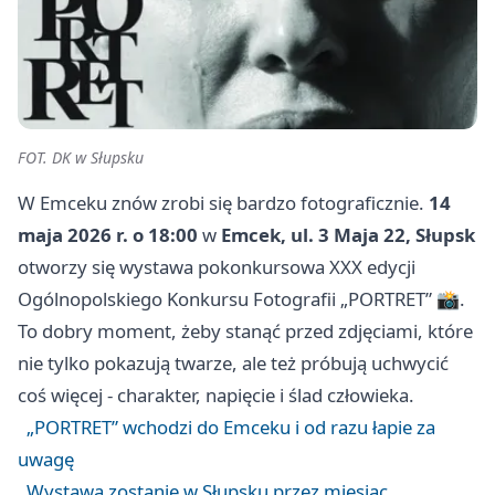
FOT. DK w Słupsku
W Emceku znów zrobi się bardzo fotograficznie.
14
maja 2026 r. o 18:00
w
Emcek, ul. 3 Maja 22, Słupsk
otworzy się wystawa pokonkursowa XXX edycji
Ogólnopolskiego Konkursu Fotografii „PORTRET” 📸.
To dobry moment, żeby stanąć przed zdjęciami, które
nie tylko pokazują twarze, ale też próbują uchwycić
coś więcej - charakter, napięcie i ślad człowieka.
„PORTRET” wchodzi do Emceku i od razu łapie za
uwagę
Wystawa zostanie w Słupsku przez miesiąc