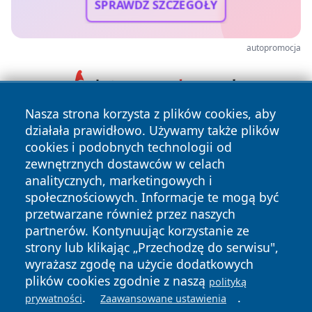
SPRAWDŹ SZCZEGÓŁY
autopromocja
Nasza strona korzysta z plików cookies, aby
działała prawidłowo. Używamy także plików
cookies i podobnych technologii od
zewnętrznych dostawców w celach
analitycznych, marketingowych i
społecznościowych. Informacje te mogą być
Copyright © 2026 24slupsk.pl Wszystkie prawa zastrzeżone.
przetwarzane również przez naszych
partnerów. Kontynuując korzystanie ze
strony lub klikając „Przechodzę do serwisu",
Polityka
Polityka
wyrażasz zgodę na użycie dodatkowych
News
Autorzy
Prywatności
Cookies
plików cookies zgodnie z naszą
polityką
.
.
prywatności
Zaawansowane ustawienia