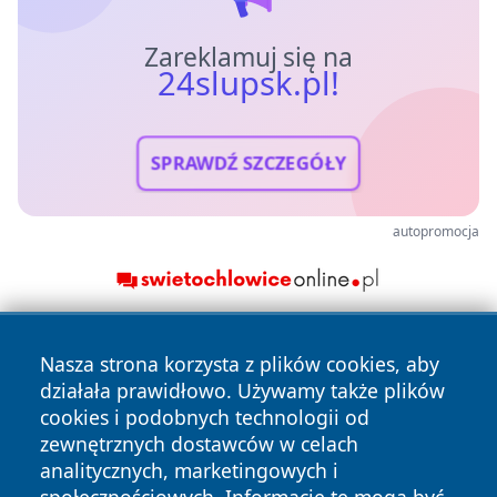
Zareklamuj się na
24slupsk.pl!
SPRAWDŹ SZCZEGÓŁY
autopromocja
Nasza strona korzysta z plików cookies, aby
działała prawidłowo. Używamy także plików
cookies i podobnych technologii od
zewnętrznych dostawców w celach
analitycznych, marketingowych i
Copyright © 2026 24slupsk.pl Wszystkie prawa zastrzeżone.