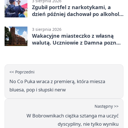
3 sierpnia 2026
Zgubił portfel z narkotykami, a
dzień później dachował po alkoholu
w Ustce
3 sierpnia 2026
Wakacyjne miasteczko z własną
walutą. Uczniowie z Damna poznali
demokrację
<< Poprzedni
No Co Puka wraca z premierą, która miesza
bluesa, pop i słupski nerw
Następny >>
W Bobrownikach ciężka sztanga ma uczyć
dyscypliny, nie tylko wyniku