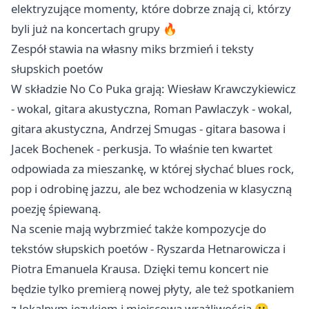
elektryzujące momenty, które dobrze znają ci, którzy
byli już na koncertach grupy 🔥
Zespół stawia na własny miks brzmień i teksty
słupskich poetów
W składzie No Co Puka grają: Wiesław Krawczykiewicz
- wokal, gitara akustyczna, Roman Pawlaczyk - wokal,
gitara akustyczna, Andrzej Smugas - gitara basowa i
Jacek Bochenek - perkusja. To właśnie ten kwartet
odpowiada za mieszankę, w której słychać blues rock,
pop i odrobinę jazzu, ale bez wchodzenia w klasyczną
poezję śpiewaną.
Na scenie mają wybrzmieć także kompozycje do
tekstów słupskich poetów - Ryszarda Hetnarowicza i
Piotra Emanuela Krausa. Dzięki temu koncert nie
będzie tylko premierą nowej płyty, ale też spotkaniem
z lokalnym językiem i miejscową wrażliwością 🙂