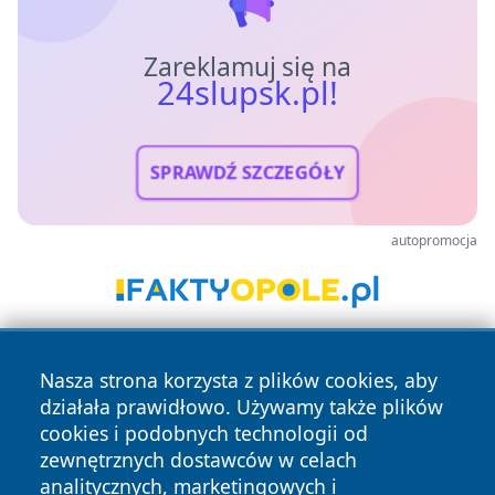
Zareklamuj się na
24slupsk.pl!
SPRAWDŹ SZCZEGÓŁY
autopromocja
Nasza strona korzysta z plików cookies, aby
działała prawidłowo. Używamy także plików
cookies i podobnych technologii od
zewnętrznych dostawców w celach
analitycznych, marketingowych i
Copyright © 2026 24slupsk.pl Wszystkie prawa zastrzeżone.