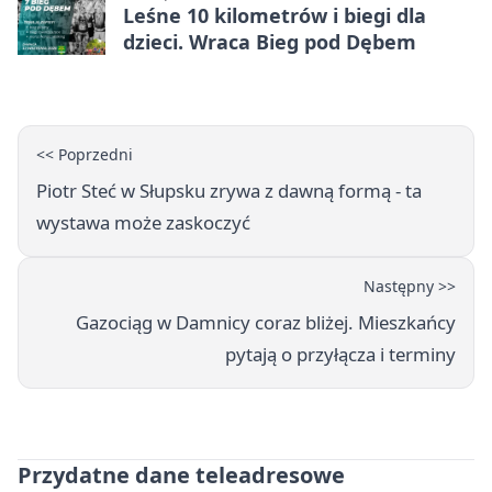
Leśne 10 kilometrów i biegi dla
dzieci. Wraca Bieg pod Dębem
<< Poprzedni
Piotr Steć w Słupsku zrywa z dawną formą - ta
wystawa może zaskoczyć
Następny >>
Gazociąg w Damnicy coraz bliżej. Mieszkańcy
pytają o przyłącza i terminy
Przydatne dane teleadresowe