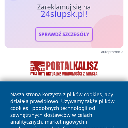
Zareklamuj się na
24slupsk.pl!
SPRAWDŹ SZCZEGÓŁY
autopromocja
Nasza strona korzysta z plików cookies, aby
działała prawidłowo. Używamy także plików
cookies i podobnych technologii od
zewnętrznych dostawców w celach
analitycznych, marketingowych i
Copyright © 2026 24slupsk.pl Wszystkie prawa zastrzeżone.