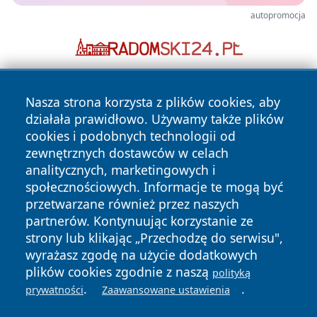
autopromocja
Nasza strona korzysta z plików cookies, aby
działała prawidłowo. Używamy także plików
cookies i podobnych technologii od
zewnętrznych dostawców w celach
analitycznych, marketingowych i
Copyright © 2026 24slupsk.pl Wszystkie prawa zastrzeżone.
społecznościowych. Informacje te mogą być
przetwarzane również przez naszych
partnerów. Kontynuując korzystanie ze
Polityka
Polityka
News
Autorzy
strony lub klikając „Przechodzę do serwisu",
Prywatności
Cookies
wyrażasz zgodę na użycie dodatkowych
plików cookies zgodnie z naszą
polityką
.
.
prywatności
Zaawansowane ustawienia