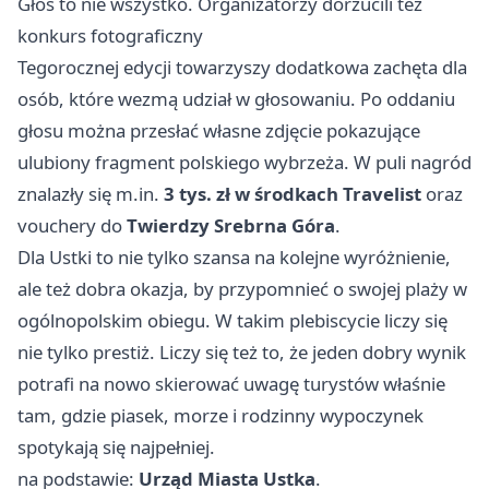
Głos to nie wszystko. Organizatorzy dorzucili też
konkurs fotograficzny
Tegorocznej edycji towarzyszy dodatkowa zachęta dla
osób, które wezmą udział w głosowaniu. Po oddaniu
głosu można przesłać własne zdjęcie pokazujące
ulubiony fragment polskiego wybrzeża. W puli nagród
znalazły się m.in.
3 tys. zł w środkach Travelist
oraz
vouchery do
Twierdzy Srebrna Góra
.
Dla Ustki to nie tylko szansa na kolejne wyróżnienie,
ale też dobra okazja, by przypomnieć o swojej plaży w
ogólnopolskim obiegu. W takim plebiscycie liczy się
nie tylko prestiż. Liczy się też to, że jeden dobry wynik
potrafi na nowo skierować uwagę turystów właśnie
tam, gdzie piasek, morze i rodzinny wypoczynek
spotykają się najpełniej.
na podstawie:
Urząd Miasta Ustka
.