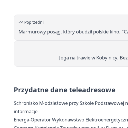
<< Poprzedni
Marmurowy posąg, który obudził polskie kino. "
Joga na trawie w Kobylnicy. Be
Przydatne dane teleadresowe
Schronisko Młodzieżowe przy Szkole Podstawowej nr 
informacje
Energa-Operator Wykonawstwo Elektroenergetyczne O
Centrum Kształcenia Zawodowego nr 1 w Słupsku - 