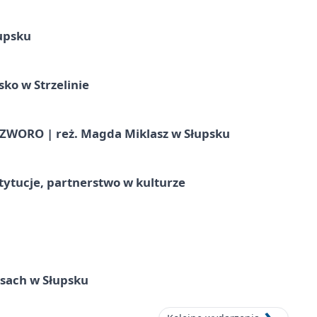
upsku
ko w Strzelinie
WORO | reż. Magda Miklasz w Słupsku
stytucje, partnerstwo w kulturze
sach w Słupsku