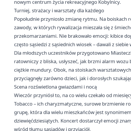
nowym centrum życia rekreacyjnego Kobylnicy.
Turniej, strażacy i warsztaty dla każdego
Popołudnie przyniosło zmianę rytmu. Na boiskach r
zawody, w których rywalizacja mieszała się z śmiec
przekomarzaniami. Nie brakowało emocji: kibice do
często sąsiedzi z sąsiednich wiosek – dawali z siebie
Dla młodszych uczestników przygotowano Miasteczko
ratowniczy z bliska, usłyszeć, jak brzmi alarm wozu
ciężkie mundury. Obok, na stoiskach warsztatowych,
przyciągnęły zarówno dzieci, jak i dorosłych szukaj
Scena rozświetlona gwiazdami i nocą
Wieczór przyniósł to, na co wielu czekało od miesię
Tobacco – ich charyzmatyczne, surowe brzmienie ro
grupę, która dla wielu mieszkańców jest synonimem 
dziewięćdziesiątych. Koncert dostarczył emocji znan
wśród tłumu sąsiadów i przyjaciół.