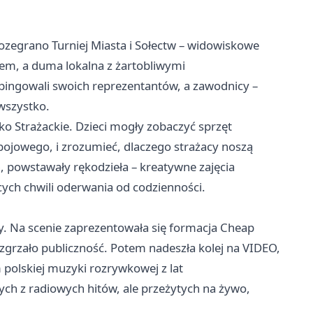
ozegrano Turniej Miasta i Sołectw – widowiskowe
hem, a duma lokalna z żartobliwymi
pingowali swoich reprezentantów, a zawodnicy –
 wszystko.
 Strażackie. Dzieci mogły zobaczyć sprzęt
 bojowego, i zrozumieć, dlaczego strażacy noszą
 powstawały rękodzieła – kreatywne zajęcia
ących chwili oderwania od codzienności.
cy. Na scenie zaprezentowała się formacja Cheap
zgrzało publiczność. Potem nadeszła kolej na VIDEO,
polskiej muzyki rozrywkowej z lat
ych z radiowych hitów, ale przeżytych na żywo,