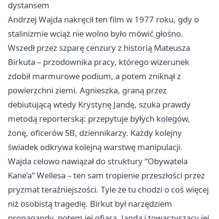
dystansem
Andrzej Wajda nakręcił ten film w 1977 roku, gdy o
stalinizmie wciąż nie wolno było mówić głośno.
Wszedł przez szparę cenzury z historią Mateusza
Birkuta – przodownika pracy, którego wizerunek
zdobił marmurowe podium, a potem zniknął z
powierzchni ziemi. Agnieszka, graną przez
debiutującą wtedy Krystynę Jandę, szuka prawdy
metodą reporterską: przepytuje byłych kolegów,
żonę, oficerów SB, dziennikarzy. Każdy kolejny
świadek odkrywa kolejną warstwę manipulacji.
Wajda celowo nawiązał do struktury “Obywatela
Kane’a” Wellesa – ten sam tropienie przeszłości przez
pryzmat teraźniejszości. Tyle że tu chodzi o coś więcej
niż osobistą tragedię. Birkut był narzędziem
propagandy, potem jej ofiarą. Janda i towarzyszący jej