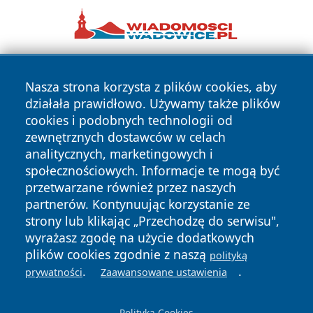
Nasza strona korzysta z plików cookies, aby
działała prawidłowo. Używamy także plików
cookies i podobnych technologii od
zewnętrznych dostawców w celach
analitycznych, marketingowych i
Copyright © 2026 24slupsk.pl Wszystkie prawa zastrzeżone.
społecznościowych. Informacje te mogą być
przetwarzane również przez naszych
partnerów. Kontynuując korzystanie ze
Polityka
Polityka
News
Autorzy
strony lub klikając „Przechodzę do serwisu",
Prywatności
Cookies
wyrażasz zgodę na użycie dodatkowych
plików cookies zgodnie z naszą
polityką
.
.
prywatności
Zaawansowane ustawienia
Polityka Cookies