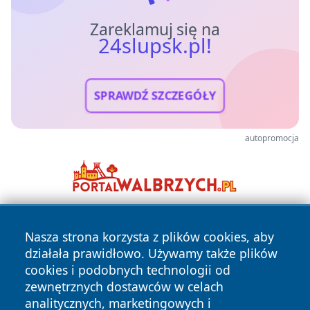
Zareklamuj się na
24slupsk.pl!
SPRAWDŹ SZCZEGÓŁY
autopromocja
Nasza strona korzysta z plików cookies, aby
działała prawidłowo. Używamy także plików
cookies i podobnych technologii od
zewnętrznych dostawców w celach
analitycznych, marketingowych i
Copyright © 2026 24slupsk.pl Wszystkie prawa zastrzeżone.