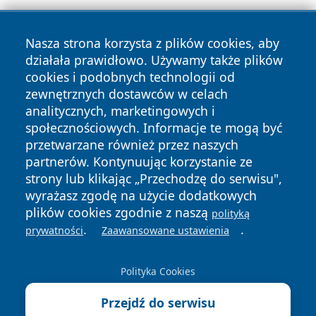
Nasza strona korzysta z plików cookies, aby
działała prawidłowo. Używamy także plików
cookies i podobnych technologii od
zewnętrznych dostawców w celach
analitycznych, marketingowych i
Copyright © 2026 24slupsk.pl Wszystkie prawa zastrzeżone.
społecznościowych. Informacje te mogą być
przetwarzane również przez naszych
partnerów. Kontynuując korzystanie ze
Polityka
Polityka
News
Autorzy
strony lub klikając „Przechodzę do serwisu",
Prywatności
Cookies
wyrażasz zgodę na użycie dodatkowych
plików cookies zgodnie z naszą
polityką
.
.
prywatności
Zaawansowane ustawienia
Polityka Cookies
Przejdź do serwisu