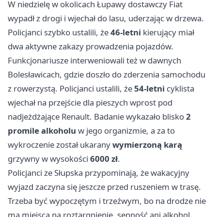
W niedzielę w okolicach Łupawy dostawczy Fiat
wypadł z drogi i wjechał do lasu, uderzając w drzewa.
Policjanci szybko ustalili, że
46-letni
kierujący miał
dwa aktywne zakazy prowadzenia pojazdów.
Funkcjonariusze interweniowali też w dawnych
Bolesławicach, gdzie doszło do zderzenia samochodu
z rowerzystą. Policjanci ustalili, że
54-letni
cyklista
wjechał na przejście dla pieszych wprost pod
nadjeżdżające Renault. Badanie wykazało blisko
2
promile alkoholu
w jego organizmie, a za to
wykroczenie został ukarany
wymierzoną karą
grzywny w wysokości
6000 zł
.
Policjanci ze Słupska przypominają, że wakacyjny
wyjazd zaczyna się jeszcze przed ruszeniem w trasę.
Trzeba być wypoczętym i trzeźwym, bo na drodze nie
ma miejsca na roztargnienie, senność ani alkohol.