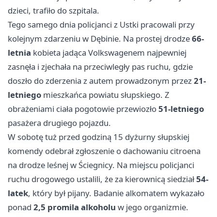
dzieci, trafiło do szpitala.
Tego samego dnia policjanci z Ustki pracowali przy
kolejnym zdarzeniu w Dębinie. Na prostej drodze
66-
letnia
kobieta jadąca Volkswagenem najpewniej
zasnęła i zjechała na przeciwległy pas ruchu, gdzie
doszło do zderzenia z autem prowadzonym przez
21-
letniego
mieszkańca powiatu słupskiego. Z
obrażeniami ciała pogotowie przewiozło
51-letniego
pasażera drugiego pojazdu.
W sobotę tuż przed godziną 15 dyżurny słupskiej
komendy odebrał zgłoszenie o dachowaniu citroena
na drodze leśnej w Ściegnicy. Na miejscu policjanci
ruchu drogowego ustalili, że za kierownicą siedział
54-
latek
, który był pijany. Badanie alkomatem wykazało
ponad
2,5 promila alkoholu
w jego organizmie.