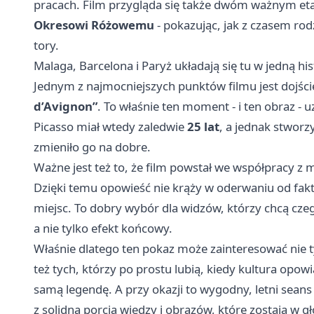
pracach. Film przygląda się także dwóm ważnym et
Okresowi Różowemu
- pokazując, jak z czasem rodzi
tory.
Malaga, Barcelona i Paryż układają się tu w jedną his
Jednym z najmocniejszych punktów filmu jest dojśc
d’Avignon”
. To właśnie ten moment - i ten obraz - 
Picasso miał wtedy zaledwie
25 lat
, a jednak stworz
zmieniło go na dobre.
Ważne jest też to, że film powstał we współpracy z
Dzięki temu opowieść nie krąży w oderwaniu od fakt
miejsc. To dobry wybór dla widzów, którzy chcą czegoś 
a nie tylko efekt końcowy.
Właśnie dlatego ten pokaz może zainteresować nie t
też tych, którzy po prostu lubią, kiedy kultura opowi
samą legendę. A przy okazji to wygodny, letni sea
z solidną porcją wiedzy i obrazów, które zostają w g