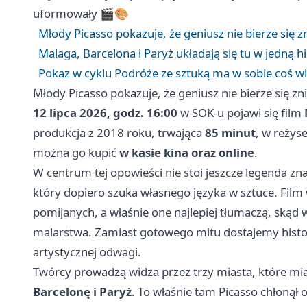
uformowały 🎬🎨
Młody Picasso pokazuje, że geniusz nie bierze się z
Malaga, Barcelona i Paryż układają się tu w jedną hi
Pokaz w cyklu Podróże ze sztuką ma w sobie coś wię
Młody Picasso pokazuje, że geniusz nie bierze się zn
12 lipca 2026, godz. 16:00
w SOK-u pojawi się film
produkcja z 2018 roku, trwająca
85 minut
, w reżyse
można go kupić
w kasie kina oraz online
.
W centrum tej opowieści nie stoi jeszcze legenda zn
który dopiero szuka własnego języka w sztuce. Film 
pomijanych, a właśnie one najlepiej tłumaczą, skąd wz
malarstwa. Zamiast gotowego mitu dostajemy histor
artystycznej odwagi.
Twórcy prowadzą widza przez trzy miasta, które mi
Barcelonę i Paryż
. To właśnie tam Picasso chłonął o