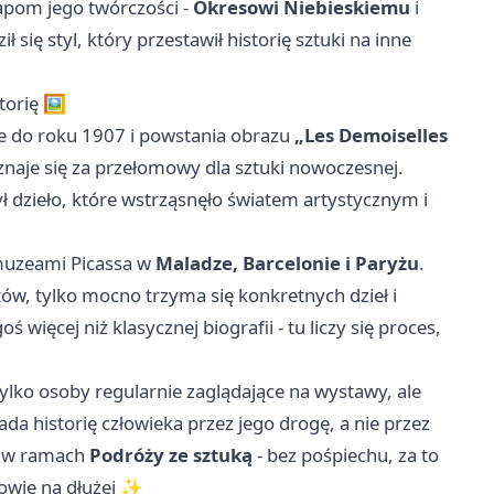
apom jego twórczości -
Okresowi Niebieskiemu
i
ł się styl, który przestawił historię sztuki na inne
torię 🖼️
ie do roku 1907 i powstania obrazu
„Les Demoiselles
uznaje się za przełomowy dla sztuki nowoczesnej.
ył dzieło, które wstrząsnęło światem artystycznym i
 muzeami Picassa w
Maladze, Barcelonie i Paryżu
.
ów, tylko mocno trzyma się konkretnych dzieł i
więcej niż klasycznej biografii - tu liczy się proces,
ylko osoby regularnie zaglądające na wystawy, ale
ada historię człowieka przez jego drogę, a nie przez
ns w ramach
Podróży ze sztuką
- bez pośpiechu, za to
łowie na dłużej ✨