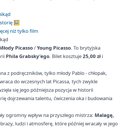
nikąd
storię 🖼️
cej niż tylko film
ikąd
Młody Picasso
/
Young Picasso
. To brytyjska
rii
Phila Grabsky’ego
. Bilet kosztuje
25,00 zł
i
ana z podręczników, tylko młody Pablo - chłopak,
wraca do wczesnych lat Picassa, tych zwykle
ięła się jego późniejsza pozycja w historii
ię dojrzewania talentu, ćwiczenia oka i budowania
ały ogromny wpływ na przyszłego mistrza:
Malagę,
brazy, ludzi i atmosferę, które później wracały w jego