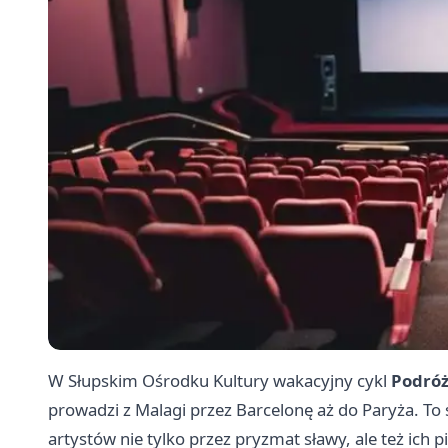
W Słupskim Ośrodku Kultury wakacyjny cykl
Podróż
prowadzi z Malagi przez Barcelonę aż do Paryża. To s
artystów nie tylko przez pryzmat sławy, ale też ich 