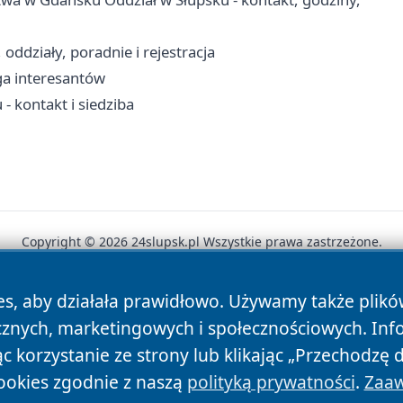
ddziały, poradnie i rejestracja
ga interesantów
 kontakt i siedziba
Copyright © 2026 24slupsk.pl Wszystkie prawa zastrzeżone.
es, aby działała prawidłowo. Używamy także plik
News
Autorzy
Polityka Prywatności
Polityka Cookie
cznych, marketingowych i społecznościowych. Inf
 korzystanie ze strony lub klikając „Przechodzę 
ookies zgodnie z naszą
polityką prywatności
.
Zaaw