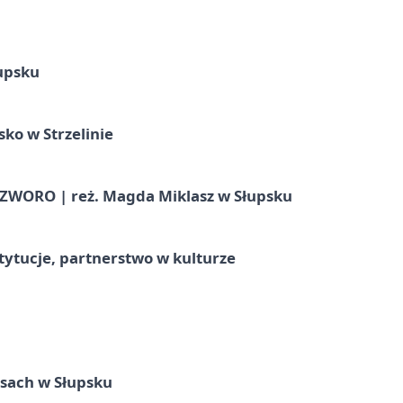
upsku
ko w Strzelinie
WORO | reż. Magda Miklasz w Słupsku
stytucje, partnerstwo w kulturze
sach w Słupsku