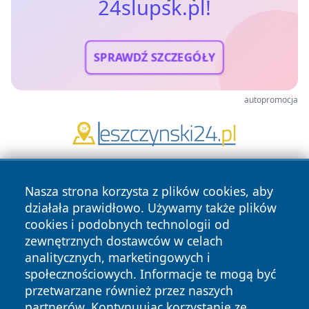
24slupsk.pl!
SPRAWDŹ SZCZEGÓŁY
autopromocja
Nasza strona korzysta z plików cookies, aby
działała prawidłowo. Używamy także plików
cookies i podobnych technologii od
zewnętrznych dostawców w celach
analitycznych, marketingowych i
Copyright © 2026 24slupsk.pl Wszystkie prawa zastrzeżone.
społecznościowych. Informacje te mogą być
przetwarzane również przez naszych
partnerów. Kontynuując korzystanie ze
Polityka
Polityka