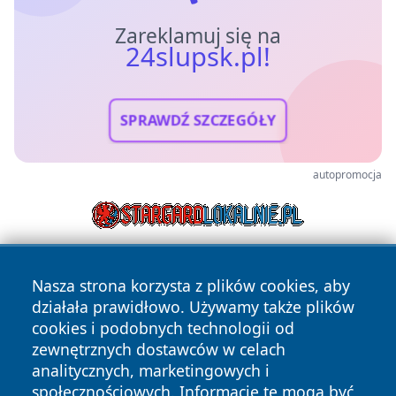
Zareklamuj się na
24slupsk.pl!
SPRAWDŹ SZCZEGÓŁY
autopromocja
Nasza strona korzysta z plików cookies, aby
działała prawidłowo. Używamy także plików
cookies i podobnych technologii od
zewnętrznych dostawców w celach
analitycznych, marketingowych i
Copyright © 2026 24slupsk.pl Wszystkie prawa zastrzeżone.
społecznościowych. Informacje te mogą być