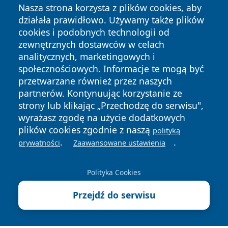
Nasza strona korzysta z plików cookies, aby
działała prawidłowo. Używamy także plików
cookies i podobnych technologii od
zewnętrznych dostawców w celach
analitycznych, marketingowych i
społecznościowych. Informacje te mogą być
przetwarzane również przez naszych
partnerów. Kontynuując korzystanie ze
strony lub klikając „Przechodzę do serwisu",
wyrażasz zgodę na użycie dodatkowych
plików cookies zgodnie z naszą
polityką
.
.
prywatności
Zaawansowane ustawienia
Copyright © 2026 24slupsk.pl Wszystkie prawa zastrzeżone.
Polityka Cookies
Polityka
Polityka
News
Autorzy
Przejdź do serwisu
Prywatności
Cookies