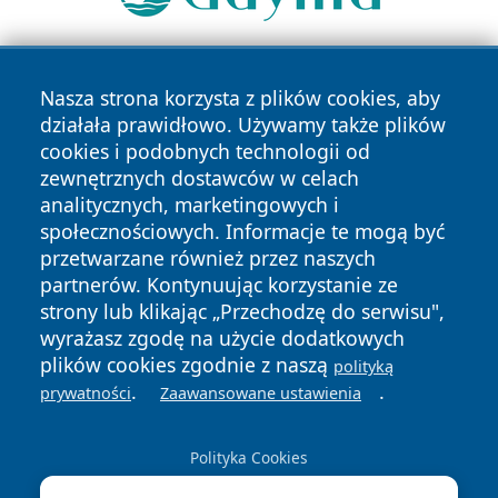
Nasza strona korzysta z plików cookies, aby
działała prawidłowo. Używamy także plików
cookies i podobnych technologii od
zewnętrznych dostawców w celach
analitycznych, marketingowych i
Copyright © 2026 24slupsk.pl Wszystkie prawa zastrzeżone.
społecznościowych. Informacje te mogą być
przetwarzane również przez naszych
partnerów. Kontynuując korzystanie ze
Polityka
Polityka
News
Autorzy
strony lub klikając „Przechodzę do serwisu",
Prywatności
Cookies
wyrażasz zgodę na użycie dodatkowych
plików cookies zgodnie z naszą
polityką
.
.
prywatności
Zaawansowane ustawienia
Polityka Cookies