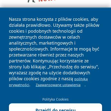
Nasza strona korzysta z plików cookies, aby
działała prawidłowo. Używamy także plików
cookies i podobnych technologii od
zewnętrznych dostawców w celach
analitycznych, marketingowych i
Copyright © 2026 24slupsk.pl Wszystkie prawa zastrzeżone.
społecznościowych. Informacje te mogą być
przetwarzane również przez naszych
partnerów. Kontynuując korzystanie ze
Polityka
Polityka
News
Autorzy
strony lub klikając „Przechodzę do serwisu",
Prywatności
Cookies
wyrażasz zgodę na użycie dodatkowych
plików cookies zgodnie z naszą
polityką
.
.
prywatności
Zaawansowane ustawienia
Polityka Cookies
Przejdź do serwisu