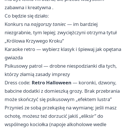
zabawna i kreatywna .
Co będzie się działo:
Konkurs na
najgorszy taniec
— im bardziej
niezgrabnie, tym lepiej; zwyciężczyni otrzyma tytuł
„Królowa Krzywego Kroku” ‍
Karaoke retro — wybierz klasyk i śpiewaj jak opętana
gwiazda
Psikusowy patrol — drobne niespodzianki dla tych,
którzy złamią zasady imprezy
Dress code:
Retro Halloween
— koronki, dzwony,
babcine dodatki z domieszką grozy. Brak przebrania
może skończyć się psikusowym „efektem lustra”
Przynieś ze sobą przekąskę na wymianę; jeśli masz
ochotę, możesz też dorzucić jakiś „eliksir” do
wspólnego kociołka (napoje alkoholowe wedle