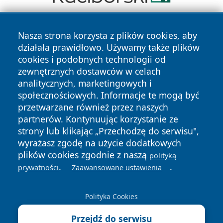
Nasza strona korzysta z plików cookies, aby
działała prawidłowo. Używamy także plików
cookies i podobnych technologii od
zewnętrznych dostawców w celach
analitycznych, marketingowych i
Copyright © 2026 24slupsk.pl Wszystkie prawa zastrzeżone.
społecznościowych. Informacje te mogą być
przetwarzane również przez naszych
partnerów. Kontynuując korzystanie ze
Polityka
Polityka
News
Autorzy
strony lub klikając „Przechodzę do serwisu",
Prywatności
Cookies
wyrażasz zgodę na użycie dodatkowych
plików cookies zgodnie z naszą
polityką
.
.
prywatności
Zaawansowane ustawienia
Polityka Cookies
Przejdź do serwisu