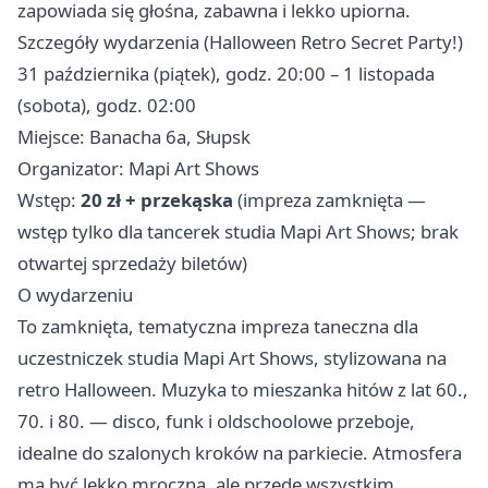
zapowiada się głośna, zabawna i lekko upiorna.
Szczegóły wydarzenia (Halloween Retro Secret Party!)
31 października (piątek), godz. 20:00 – 1 listopada
(sobota), godz. 02:00
Miejsce: Banacha 6a, Słupsk
Organizator: Mapi Art Shows
Wstęp:
20 zł + przekąska
(impreza zamknięta —
wstęp tylko dla tancerek studia Mapi Art Shows; brak
otwartej sprzedaży biletów)
O wydarzeniu
To zamknięta, tematyczna impreza taneczna dla
uczestniczek studia Mapi Art Shows, stylizowana na
retro Halloween. Muzyka to mieszanka hitów z lat 60.,
70. i 80. — disco, funk i oldschoolowe przeboje,
idealne do szalonych kroków na parkiecie. Atmosfera
ma być lekko mroczna, ale przede wszystkim