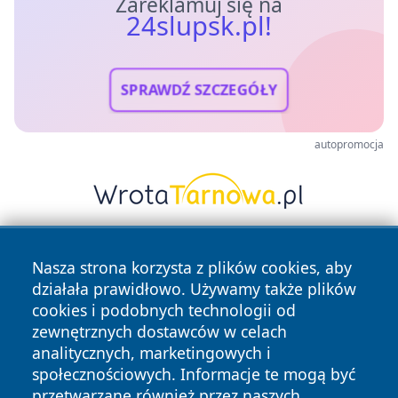
Zareklamuj się na
24slupsk.pl!
SPRAWDŹ SZCZEGÓŁY
autopromocja
Nasza strona korzysta z plików cookies, aby
działała prawidłowo. Używamy także plików
cookies i podobnych technologii od
zewnętrznych dostawców w celach
analitycznych, marketingowych i
Copyright © 2026 24slupsk.pl Wszystkie prawa zastrzeżone.
społecznościowych. Informacje te mogą być
przetwarzane również przez naszych