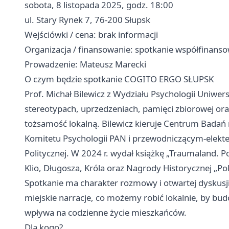
sobota, 8 listopada 2025, godz. 18:00
ul. Stary Rynek 7, 76-200 Słupsk
Wejściówki / cena: brak informacji
Organizacja / finansowanie: spotkanie współfinans
Prowadzenie: Mateusz Marecki
O czym będzie spotkanie COGITO ERGO SŁUPSK
Prof. Michał Bilewicz z Wydziału Psychologii Uniw
stereotypach, uprzedzeniach, pamięci zbiorowej ora
tożsamość lokalną. Bilewicz kieruje Centrum Bada
Komitetu Psychologii PAN i przewodniczącym-elek
Politycznej. W 2024 r. wydał książkę „Traumaland. 
Klio, Długosza, Króla oraz Nagrody Historycznej „Poli
Spotkanie ma charakter rozmowy i otwartej dyskusji —
miejskie narracje, co możemy robić lokalnie, by bu
wpływa na codzienne życie mieszkańców.
Dla kogo?