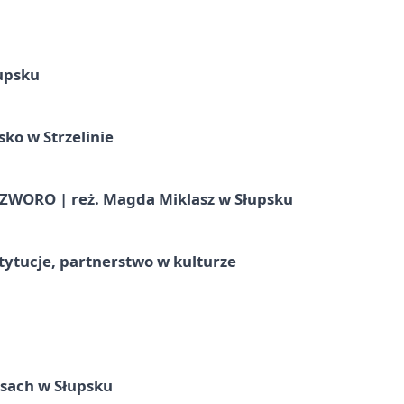
upsku
ko w Strzelinie
WORO | reż. Magda Miklasz w Słupsku
stytucje, partnerstwo w kulturze
sach w Słupsku