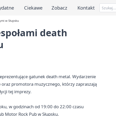
ydatne
Ciekawe
Zobacz
Kontakt
ymi w Słupsku
espołami death
u
 reprezentujące gatunek death metal. Wydarzenie
e oraz promotora muzycznego, którzy zapraszają
cji tej imprezy.
oku, w godzinach od 19:00 do 22:00 czasu
ub Motor Rock Pub w Słupsku.