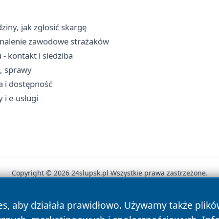
iny, jak zgłosić skargę
konalenie zawodowe strażaków
 kontakt i siedziba
y, sprawy
a i dostępność
 i e-usługi
Copyright © 2026 24slupsk.pl Wszystkie prawa zastrzeżone.
es, aby działała prawidłowo. Używamy także plik
News
Autorzy
Polityka Prywatności
Polityka Cookie