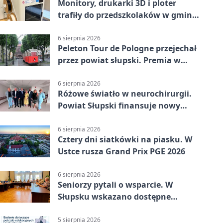
Monitory, drukarki 3D i ploter
trafiły do przedszkolaków w gminie
Kobylnica
6 sierpnia 2026
Peleton Tour de Pologne przejechał
przez powiat słupski. Premia w
Kępicach
6 sierpnia 2026
Różowe światło w neurochirurgii.
Powiat Słupski finansuje nowy
sprzęt
6 sierpnia 2026
Cztery dni siatkówki na piasku. W
Ustce rusza Grand Prix PGE 2026
6 sierpnia 2026
Seniorzy pytali o wsparcie. W
Słupsku wskazano dostępne
możliwości
5 sierpnia 2026