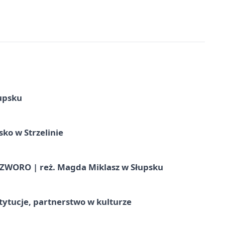
upsku
ko w Strzelinie
WORO | reż. Magda Miklasz w Słupsku
stytucje, partnerstwo w kulturze