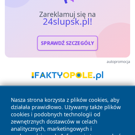
Zareklamuj się na
24slupsk.pl!
SPRAWDŹ SZCZEGÓŁY
autopromocja
Nasza strona korzysta z plików cookies, aby
działała prawidłowo. Używamy także plików
cookies i podobnych technologii od
zewnętrznych dostawców w celach
analitycznych, marketingowych i
Copyright © 2026 24slupsk.pl Wszystkie prawa zastrzeżone.