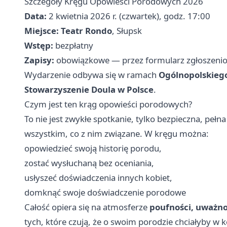
Szczegóły Kręgu Opowieści Porodowych 2026
Data:
2 kwietnia 2026 r. (czwartek), godz. 17:00
Miejsce:
Teatr Rondo
, Słupsk
Wstęp:
bezpłatny
Zapisy:
obowiązkowe — przez formularz zgłoszenio
Wydarzenie odbywa się w ramach
Ogólnopolskiego
Stowarzyszenie Doula w Polsce
.
Czym jest ten krąg opowieści porodowych?
To nie jest zwykłe spotkanie, tylko bezpieczna, peł
wszystkim, co z nim związane. W kręgu można:
opowiedzieć swoją historię porodu,
zostać wysłuchaną bez oceniania,
usłyszeć doświadczenia innych kobiet,
domknąć swoje doświadczenie porodowe
Całość opiera się na atmosferze
poufności, uważno
tych, które czują, że o swoim porodzie chciałyby w k