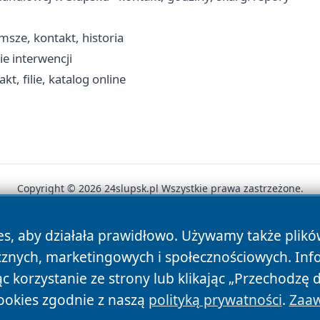
msze, kontakt, historia
ie interwencji
, filie, katalog online
Copyright © 2026 24slupsk.pl Wszystkie prawa zastrzeżone.
es, aby działała prawidłowo. Używamy także plik
News
Autorzy
Polityka Prywatności
Polityka Cookie
cznych, marketingowych i społecznościowych. Inf
 korzystanie ze strony lub klikając „Przechodzę 
ookies zgodnie z naszą
polityką prywatności
.
Zaaw