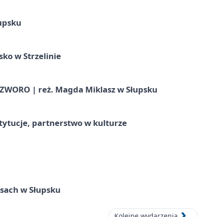
upsku
ko w Strzelinie
WORO | reż. Magda Miklasz w Słupsku
stytucje, partnerstwo w kulturze
sach w Słupsku
Kolejne wydarzenia