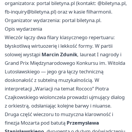
organizatora: portal biletyna.pl (kontakt: @biletyna.pl,
fb-inquiry@biletyna.pl
) oraz w kasie filharmonii.
Organizator wydarzenia: portal biletyna.pl.
Opis wydarzenia
Wieczór łączy dwa filary klasycznego repertuaru:
błyskotliwą wirtuozerię i lekkość formy. W partii
solowej wystąpi
Marcin Zdunik
, laureat I nagrody i
Grand Prix Międzynarodowego Konkursu im. Witolda
Lutosławskiego — jego gra łączy techniczną
doskonałość z subtelną muzykalnością. W
interpretacji „Wariacji na temat Rococo” Piotra
Czajkowskiego wiolonczela prowadzi ujmujący dialog
z orkiestrą, odsłaniając kolejne barwy i niuanse.
Druga część wieczoru to muzyczna klarowność i
finezja Mozarta pod batutą
Przemysława
Stanisławskiego
, dyrygenta o dużym doświadczeniu