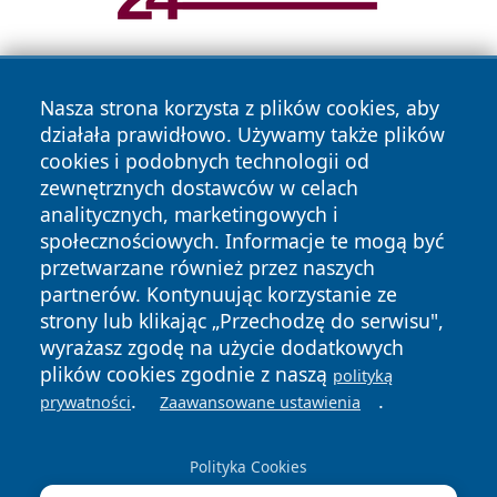
Nasza strona korzysta z plików cookies, aby
działała prawidłowo. Używamy także plików
cookies i podobnych technologii od
zewnętrznych dostawców w celach
analitycznych, marketingowych i
Copyright © 2026 24slupsk.pl Wszystkie prawa zastrzeżone.
społecznościowych. Informacje te mogą być
przetwarzane również przez naszych
partnerów. Kontynuując korzystanie ze
Polityka
Polityka
News
Autorzy
strony lub klikając „Przechodzę do serwisu",
Prywatności
Cookies
wyrażasz zgodę na użycie dodatkowych
plików cookies zgodnie z naszą
polityką
.
.
prywatności
Zaawansowane ustawienia
Polityka Cookies