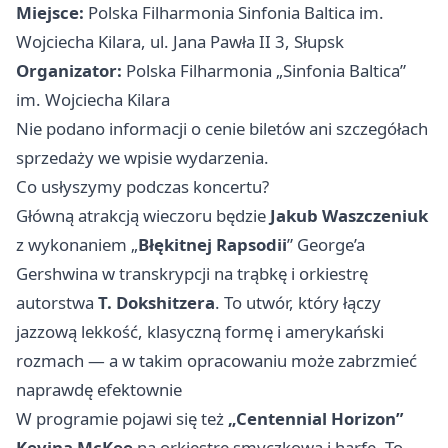
Miejsce:
Polska Filharmonia Sinfonia Baltica im.
Wojciecha Kilara, ul. Jana Pawła II 3, Słupsk
Organizator:
Polska Filharmonia „Sinfonia Baltica”
im. Wojciecha Kilara
Nie podano informacji o cenie biletów ani szczegółach
sprzedaży we wpisie wydarzenia.
Co usłyszymy podczas koncertu?
Główną atrakcją wieczoru będzie
Jakub Waszczeniuk
z wykonaniem „
Błękitnej Rapsodii
” George’a
Gershwina w transkrypcji na trąbkę i orkiestrę
autorstwa
T. Dokshitzera
. To utwór, który łączy
jazzową lekkość, klasyczną formę i amerykański
rozmach — a w takim opracowaniu może zabrzmieć
naprawdę efektownie
W programie pojawi się też
„Centennial Horizon”
Kevina McKee
na orkiestrę smyczkową i harfę. To