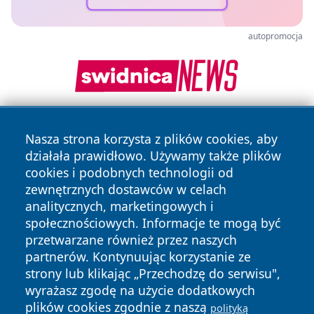
autopromocja
Nasza strona korzysta z plików cookies, aby
działała prawidłowo. Używamy także plików
cookies i podobnych technologii od
zewnętrznych dostawców w celach
analitycznych, marketingowych i
Copyright © 2026 24slupsk.pl Wszystkie prawa zastrzeżone.
społecznościowych. Informacje te mogą być
przetwarzane również przez naszych
partnerów. Kontynuując korzystanie ze
Polityka
Polityka
News
Autorzy
strony lub klikając „Przechodzę do serwisu",
Prywatności
Cookies
wyrażasz zgodę na użycie dodatkowych
plików cookies zgodnie z naszą
polityką