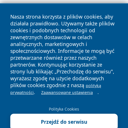
Nasza strona korzysta z plików cookies, aby
działała prawidłowo. Używamy także plików
cookies i podobnych technologii od
zewnętrznych dostawców w celach
analitycznych, marketingowych i
Copyright © 2026 24slupsk.pl Wszystkie prawa zastrzeżone.
społecznościowych. Informacje te mogą być
przetwarzane również przez naszych
partnerów. Kontynuując korzystanie ze
Polityka
Polityka
News
Autorzy
strony lub klikając „Przechodzę do serwisu",
Prywatności
Cookies
wyrażasz zgodę na użycie dodatkowych
plików cookies zgodnie z naszą
polityką
.
.
prywatności
Zaawansowane ustawienia
Polityka Cookies
Przejdź do serwisu