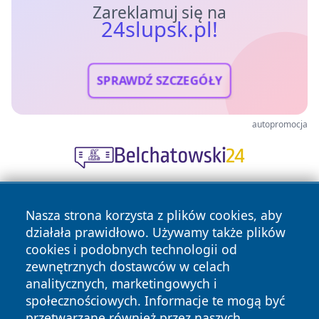
Zareklamuj się na
24slupsk.pl!
SPRAWDŹ SZCZEGÓŁY
autopromocja
Nasza strona korzysta z plików cookies, aby
działała prawidłowo. Używamy także plików
cookies i podobnych technologii od
zewnętrznych dostawców w celach
analitycznych, marketingowych i
Copyright © 2026 24slupsk.pl Wszystkie prawa zastrzeżone.
społecznościowych. Informacje te mogą być
przetwarzane również przez naszych