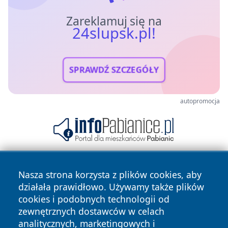
Zareklamuj się na
24slupsk.pl!
SPRAWDŹ SZCZEGÓŁY
autopromocja
Nasza strona korzysta z plików cookies, aby
działała prawidłowo. Używamy także plików
cookies i podobnych technologii od
zewnętrznych dostawców w celach
analitycznych, marketingowych i
Copyright © 2026 24slupsk.pl Wszystkie prawa zastrzeżone.