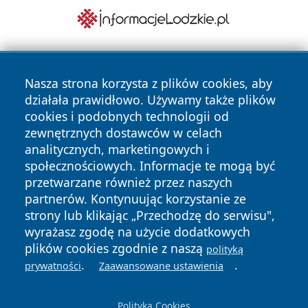
Nasza strona korzysta z plików cookies, aby
działała prawidłowo. Używamy także plików
cookies i podobnych technologii od
zewnętrznych dostawców w celach
analitycznych, marketingowych i
Copyright © 2026 24slupsk.pl Wszystkie prawa zastrzeżone.
społecznościowych. Informacje te mogą być
przetwarzane również przez naszych
partnerów. Kontynuując korzystanie ze
Polityka
Polityka
News
Autorzy
strony lub klikając „Przechodzę do serwisu",
Prywatności
Cookies
wyrażasz zgodę na użycie dodatkowych
plików cookies zgodnie z naszą
polityką
.
.
prywatności
Zaawansowane ustawienia
Polityka Cookies