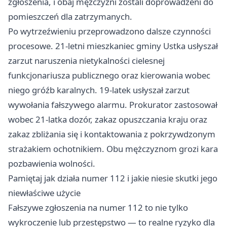
zgłoszenia, i obaj mężczyźni zostali doprowadzeni do
pomieszczeń dla zatrzymanych.
Po wytrzeźwieniu przeprowadzono dalsze czynności
procesowe. 21-letni mieszkaniec gminy Ustka usłyszał
zarzut naruszenia nietykalności cielesnej
funkcjonariusza publicznego oraz kierowania wobec
niego gróźb karalnych. 19-latek usłyszał zarzut
wywołania fałszywego alarmu. Prokurator zastosował
wobec 21-latka dozór, zakaz opuszczania kraju oraz
zakaz zbliżania się i kontaktowania z pokrzywdzonym
strażakiem ochotnikiem. Obu mężczyznom grozi kara
pozbawienia wolności.
Pamiętaj jak działa numer 112 i jakie niesie skutki jego
niewłaściwe użycie
Fałszywe zgłoszenia na numer 112 to nie tylko
wykroczenie lub przestępstwo — to realne ryzyko dla