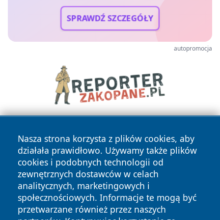
SPRAWDŹ SZCZEGÓŁY
autopromocja
Nasza strona korzysta z plików cookies, aby
działała prawidłowo. Używamy także plików
cookies i podobnych technologii od
zewnętrznych dostawców w celach
analitycznych, marketingowych i
Copyright © 2026 24slupsk.pl Wszystkie prawa zastrzeżone.
społecznościowych. Informacje te mogą być
przetwarzane również przez naszych