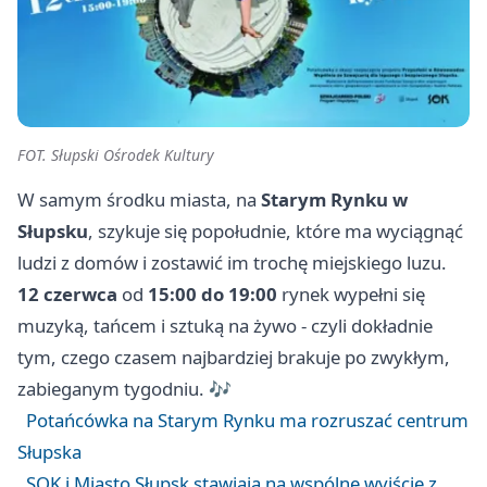
FOT. Słupski Ośrodek Kultury
W samym środku miasta, na
Starym Rynku w
Słupsku
, szykuje się popołudnie, które ma wyciągnąć
ludzi z domów i zostawić im trochę miejskiego luzu.
12 czerwca
od
15:00 do 19:00
rynek wypełni się
muzyką, tańcem i sztuką na żywo - czyli dokładnie
tym, czego czasem najbardziej brakuje po zwykłym,
zabieganym tygodniu. 🎶
Potańcówka na Starym Rynku ma rozruszać centrum
Słupska
SOK i Miasto Słupsk stawiają na wspólne wyjście z