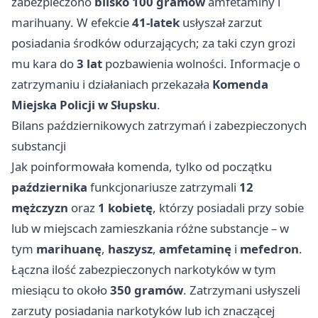
zabezpieczono
blisko 100 gramów
amfetaminy i
marihuany. W efekcie
41-latek
usłyszał zarzut
posiadania środków odurzających; za taki czyn grozi
mu kara do
3 lat
pozbawienia wolności. Informacje o
zatrzymaniu i działaniach przekazała
Komenda
Miejska Policji w Słupsku
.
Bilans październikowych zatrzymań i zabezpieczonych
substancji
Jak poinformowała komenda, tylko od początku
października
funkcjonariusze zatrzymali
12
mężczyzn
oraz
1 kobietę
, którzy posiadali przy sobie
lub w miejscach zamieszkania różne substancje – w
tym
marihuanę
,
haszysz
,
amfetaminę
i
mefedron
.
Łączna ilość zabezpieczonych narkotyków w tym
miesiącu to około
350 gramów
. Zatrzymani usłyszeli
zarzuty posiadania narkotyków lub ich znaczącej