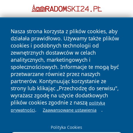
Nasza strona korzysta z plików cookies, aby
działała prawidłowo. Używamy także plików
cookies i podobnych technologii od
zewnętrznych dostawców w celach
analitycznych, marketingowych i
Copyright © 2026 24slupsk.pl Wszystkie prawa zastrzeżone.
społecznościowych. Informacje te mogą być
przetwarzane również przez naszych
partnerów. Kontynuując korzystanie ze
Polityka
Polityka
News
Autorzy
strony lub klikając „Przechodzę do serwisu",
Prywatności
Cookies
wyrażasz zgodę na użycie dodatkowych
plików cookies zgodnie z naszą
polityką
.
.
prywatności
Zaawansowane ustawienia
Polityka Cookies