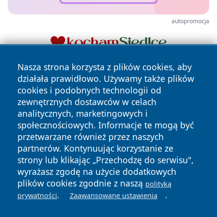
autopromocja
Nasza strona korzysta z plików cookies, aby
działała prawidłowo. Używamy także plików
cookies i podobnych technologii od
zewnętrznych dostawców w celach
analitycznych, marketingowych i
społecznościowych. Informacje te mogą być
Copyright © 2026 24slupsk.pl Wszystkie prawa zastrzeżone.
przetwarzane również przez naszych
partnerów. Kontynuując korzystanie ze
strony lub klikając „Przechodzę do serwisu",
Polityka
Polityka
News
Autorzy
wyrażasz zgodę na użycie dodatkowych
Prywatności
Cookies
plików cookies zgodnie z naszą
polityką
.
.
prywatności
Zaawansowane ustawienia