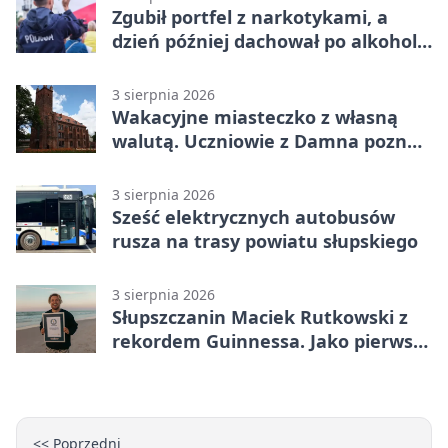
Zgubił portfel z narkotykami, a
dzień później dachował po alkoholu
w Ustce
3 sierpnia 2026
Wakacyjne miasteczko z własną
walutą. Uczniowie z Damna poznali
demokrację
3 sierpnia 2026
Sześć elektrycznych autobusów
rusza na trasy powiatu słupskiego
3 sierpnia 2026
Słupszczanin Maciek Rutkowski z
rekordem Guinnessa. Jako pierwszy
tak szybko przepłynął Bałtyk na
desce windsurfingowej
<< Poprzedni