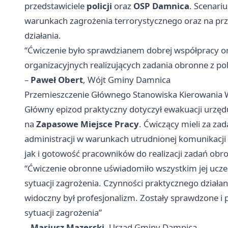
przedstawiciele
policji
oraz
OSP Damnica
. Scenari
warunkach zagrożenia terrorystycznego oraz na pr
działania.
“Ćwiczenie było sprawdzianem dobrej współpracy o
organizacyjnych realizujących zadania obronne z poli
–
Paweł Obert
, Wójt Gminy Damnica
Przemieszczenie Głównego Stanowiska Kierowania W
Główny epizod praktyczny dotyczył ewakuacji urzęd
na
Zapasowe Miejsce Pracy
. Ćwiczący mieli za z
administracji w warunkach utrudnionej komunikacji 
jak i gotowość pracowników do realizacji zadań ob
“Ćwiczenie obronne uświadomiło wszystkim jej ucze
sytuacji zagrożenia. Czynności praktycznego działa
widoczny był profesjonalizm. Zostały sprawdzone i
sytuacji zagrożenia”
–
Mariusz Mazerski
, Urząd Gminy Damnica