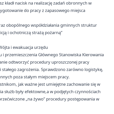
usz kładł nacisk na realizację zadań obronnych w
zygotowanie do pracy z zapasowego miejsca
raz obopólnego współdziałania gminnych struktur
cją i ochotniczą strażą pożarną”
ójta i ewakuacja urzędu
u i przemieszczenia Głównego Stanowiska Kierowania
adanie odtworzyć procedury uproszczonej pracy
i stałego zagrożenia. Sprawdzono zarówno logistykę,
ronnych poza stałym miejscem pracy.
stnikom, jak ważne jest umiejętne zachowanie się w
nia służb były efektowne,a w podjętych czynnościach
 przećwiczone „na żywo” procedury postępowania w