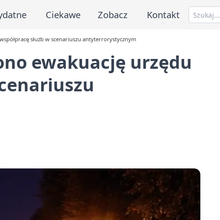
ydatne
Ciekawe
Zobacz
Kontakt
współpracę służb w scenariuszu antyterrorystycznym
ono ewakuację urzędu
scenariuszu