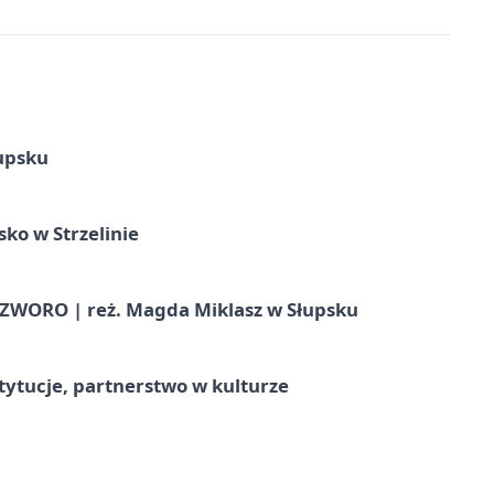
upsku
ko w Strzelinie
WORO | reż. Magda Miklasz w Słupsku
stytucje, partnerstwo w kulturze