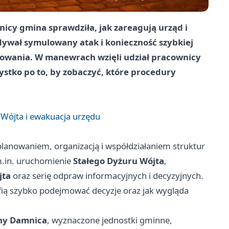
nicy
gmina sprawdziła, jak zareagują urząd i
idywał symulowany atak i konieczność szybkiej
rowania. W manewrach wzięli udział pracownicy
zystko po to, by zobaczyć, które procedury
Wójta i ewakuacja urzędu
planowaniem, organizacją i współdziałaniem struktur
m.in. uruchomienie
Stałego Dyżuru Wójta
,
jta
oraz serię odpraw informacyjnych i decyzyjnych.
afią szybko podejmować decyzje oraz jak wygląda
ny Damnica
, wyznaczone jednostki gminne,