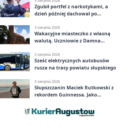
3 sierpnia 2026
Zgubił portfel z narkotykami, a
dzień później dachował po
alkoholu w Ustce
3 sierpnia 2026
Wakacyjne miasteczko z własną
walutą. Uczniowie z Damna
poznali demokrację
3 sierpnia 2026
Sześć elektrycznych autobusów
rusza na trasy powiatu słupskiego
3 sierpnia 2026
Słupszczanin Maciek Rutkowski z
rekordem Guinnessa. Jako
pierwszy tak szybko przepłynął
Bałtyk na desce windsurfingowej