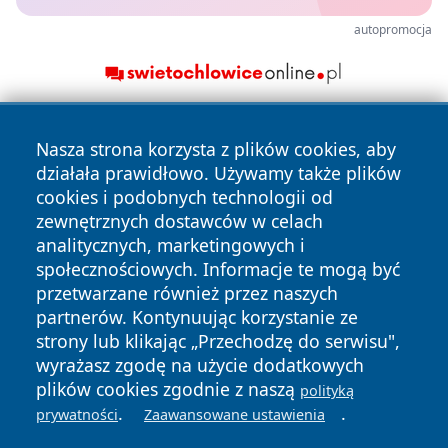
autopromocja
Nasza strona korzysta z plików cookies, aby
działała prawidłowo. Używamy także plików
cookies i podobnych technologii od
zewnętrznych dostawców w celach
analitycznych, marketingowych i
Copyright © 2026 24slupsk.pl Wszystkie prawa zastrzeżone.
społecznościowych. Informacje te mogą być
przetwarzane również przez naszych
partnerów. Kontynuując korzystanie ze
Polityka
Polityka
News
Autorzy
strony lub klikając „Przechodzę do serwisu",
Prywatności
Cookies
wyrażasz zgodę na użycie dodatkowych
plików cookies zgodnie z naszą
polityką
.
.
prywatności
Zaawansowane ustawienia