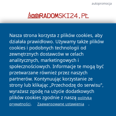
autopromocja
Nasza strona korzysta z plików cookies, aby
działała prawidłowo. Używamy także plików
cookies i podobnych technologii od
zewnętrznych dostawców w celach
analitycznych, marketingowych i
Copyright © 2026 24slupsk.pl Wszystkie prawa zastrzeżone.
społecznościowych. Informacje te mogą być
przetwarzane również przez naszych
partnerów. Kontynuując korzystanie ze
Polityka
Polityka
News
Autorzy
strony lub klikając „Przechodzę do serwisu",
Prywatności
Cookies
wyrażasz zgodę na użycie dodatkowych
plików cookies zgodnie z naszą
polityką
.
.
prywatności
Zaawansowane ustawienia