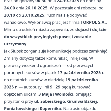
oraz od godziny
00.30
dnia
24.10.2025
do godziny
24.00
dnia
26.10.2025
. W pozostałe dni robocze, od
20.10
do
23.10.2025
, ruch ma się odbywać
wahadłowo. Wykonawcą prac jest firma
TORPOL S.A.
.
Mimo utrudnień miasto zapewnia, że
dojazd i dojście
do wszystkich przyległych posesji zostanie
utrzymany
.
Jak Słupsk zorganizuje komunikację podczas zamknięć
Zmiany dotyczą także komunikacji miejskiej. W
pierwszy weekend ograniczeń — od pierwszych
porannych kursów w piątek
17 października 2025 r.
do ostatnich kursów w niedzielę
19 października
2025 r.
— autobusy linii
9
i
29
będą kursować
objazdem ulicami
3 Maja
i
Wolności
, omijając
przystanki przy
ul. Sobieskiego
,
Grunwaldzkiej
,
Poniatowskiego
i
Kopernika
. Na trasie objazdu