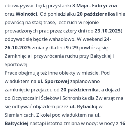
obowiązywać będą przystanki
3 Maja - Fabryczna
oraz
Wolności
. Od poniedziałku
20 października
linie
powrócą na stałą trasę, lecz ruch w rejonie
prowadzonych prac przez cztery dni (do
23.10.2025
)
odbywać się będzie wahadłowo. W weekend
24-
26.10.2025
zmiany dla linii
9
i
29
powtórzą się.
Zamknięcia i przywrócenia ruchu przy Bałtyckiej i
Sportowej
Prace obejmują też inne obiekty w mieście. Pod
wiaduktem na
ul. Sportowej
zaplanowano
zamknięcie przejazdu od
20 października
, a dojazd
do Oczyszczalni Ścieków i Schroniska dla Zwierząt ma
się odbywać objazdem przez
ul. Rybacką
w
Siemianicach. Z kolei pod wiaduktem na
ul.
Bałtyckiej
nastąpi istotna zmiana w nocy: w nocy z
16