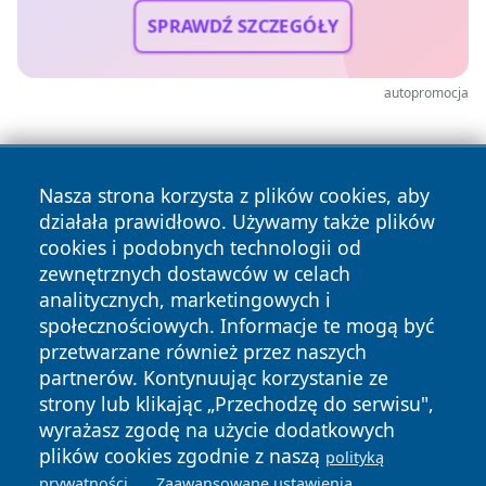
SPRAWDŹ SZCZEGÓŁY
autopromocja
Nasza strona korzysta z plików cookies, aby
działała prawidłowo. Używamy także plików
cookies i podobnych technologii od
zewnętrznych dostawców w celach
analitycznych, marketingowych i
społecznościowych. Informacje te mogą być
przetwarzane również przez naszych
partnerów. Kontynuując korzystanie ze
Copyright © 2026 24slupsk.pl Wszystkie prawa zastrzeżone.
strony lub klikając „Przechodzę do serwisu",
wyrażasz zgodę na użycie dodatkowych
plików cookies zgodnie z naszą
polityką
Polityka
Polityka
.
.
News
Autorzy
prywatności
Zaawansowane ustawienia